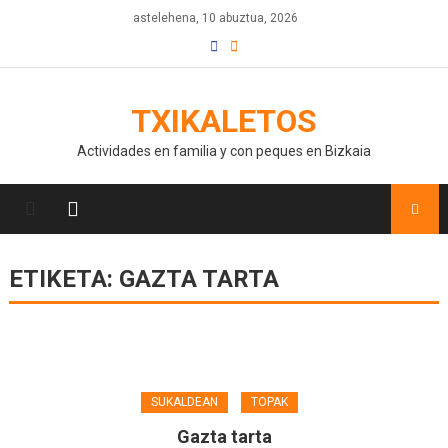
astelehena, 10 abuztua, 2026
TXIKALETOS
Actividades en familia y con peques en Bizkaia
ETIKETA:
GAZTA TARTA
SUKALDEAN
TOPAK
Gazta tarta