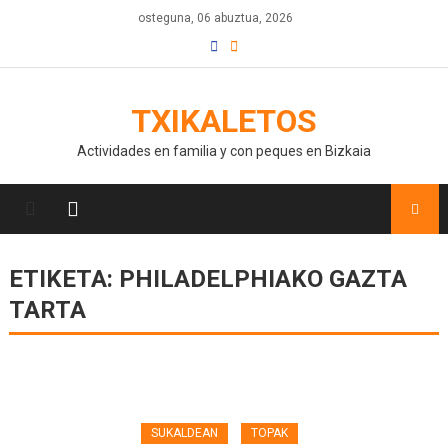
osteguna, 06 abuztua, 2026
TXIKALETOS
Actividades en familia y con peques en Bizkaia
ETIKETA:
PHILADELPHIAKO GAZTA
TARTA
SUKALDEAN
TOPAK