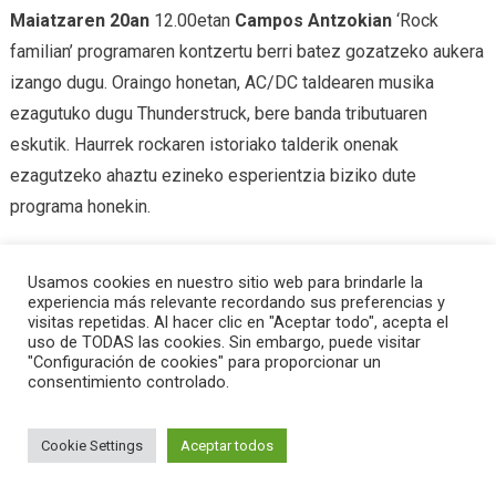
Maiatzaren 20an
12.00etan
Campos Antzokian
‘Rock
familian’ programaren kontzertu berri batez gozatzeko aukera
izango dugu. Oraingo honetan, AC/DC taldearen musika
ezagutuko dugu Thunderstruck, bere banda tributuaren
eskutik. Haurrek rockaren istoriako talderik onenak
ezagutzeko ahaztu ezineko esperientzia biziko dute
programa honekin.
Tagged
ac/dc
,
rock familian
,
teatro campos
Usamos cookies en nuestro sitio web para brindarle la
experiencia más relevante recordando sus preferencias y
Abierto el plazo para las Haurreskolak
Descubriendo a AC/DC en familia
visitas repetidas. Al hacer clic en "Aceptar todo", acepta el
uso de TODAS las cookies. Sin embargo, puede visitar
"Configuración de cookies" para proporcionar un
consentimiento controlado.
|
Editorial by
MysteryThemes
.
Cookie Settings
Aceptar todos