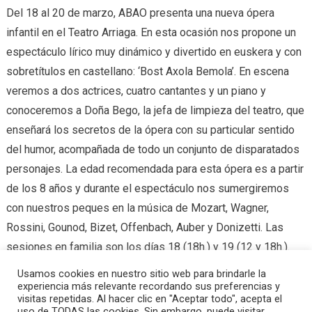
Del 18 al 20 de marzo, ABAO presenta una nueva ópera
infantil en el Teatro Arriaga. En esta ocasión nos propone un
espectáculo lírico muy dinámico y divertido en euskera y con
sobretítulos en castellano: ‘Bost Axola Bemola’. En escena
veremos a dos actrices, cuatro cantantes y un piano y
conoceremos a Doña Bego, la jefa de limpieza del teatro, que
enseñará los secretos de la ópera con su particular sentido
del humor, acompañada de todo un conjunto de disparatados
personajes. La edad recomendada para esta ópera es a partir
de los 8 años y durante el espectáculo nos sumergiremos
con nuestros peques en la música de Mozart, Wagner,
Rossini, Gounod, Bizet, Offenbach, Auber y Donizetti. Las
sesiones en familia son los días 18 (18h.) y 19 (12 y 18h.).
Usamos cookies en nuestro sitio web para brindarle la
experiencia más relevante recordando sus preferencias y
Tagged
ABAO Txiki
,
actividades con niño
,
Bost axola bemola
,
Planes
visitas repetidas. Al hacer clic en "Aceptar todo", acepta el
con niños
,
planes con niños y lluvia
,
Planes en familia
,
teatro arriaga
uso de TODAS las cookies. Sin embargo, puede visitar