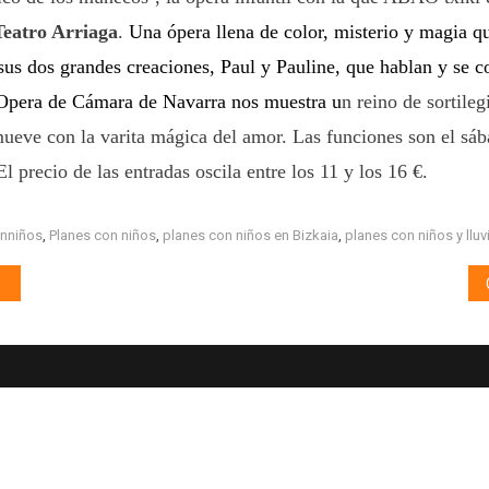
Teatro Arriaga
.
Una ópera llena de color, misterio y magia qu
sus dos grandes creaciones, Paul y Pauline, que hablan y se 
Opera de Cámara de Navarra nos muestra u
n reino de sortileg
ueve con la varita mágica del amor. Las funciones son el sába
 precio de las entradas oscila entre los 11 y los 16 €.
onniños
,
Planes con niños
,
planes con niños en Bizkaia
,
planes con niños y lluv