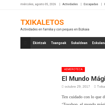
miércoles, agosto 05, 2026
Actividades
Escapadas
TXIKALETOS
Actividades en familia y con peques en Bizkaia
Ekintzak
Txangoak
Sukaldean
Eskulan
HEMEROTECA
El Mundo Mági
octubre 29, 2017
Txika
Ten cuidado con lo que d
‘Toyshop, el mundo mágic