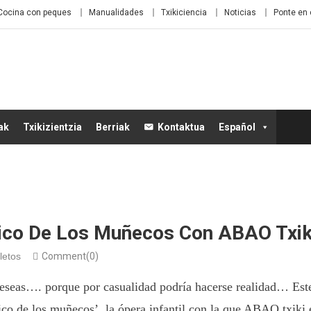
Cocina con peques
Manualidades
Txikiciencia
Noticias
Ponte en 
ak
Txikizientzia
Berriak
Kontaktua
Español
co De Los Muñecos Con ABAO Txik
letos
Comment(0)
eseas…. porque por casualidad podría hacerse realidad… Este
o de los muñecos’, la ópera infantil con la que ABAO txiki 