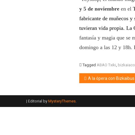
y 5 de noviembre
en el
fabricante de muñecos y 
tuvieran vida propia.
La 
fantasía y magia que se m
domingo a las 12 y 18h. El
Tagged
ABAO Txiki
,
bizkaiac
A la ópera con Bizkaibus
|
Editorial by
MysteryThemes
.