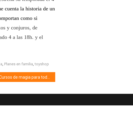
e cuenta la historia de un
comportan como si
ios y conjuros, de
do 4 a las 18h. y el
ia
,
Planes en familia
,
toyshop
Cursos de magia para toda la familia