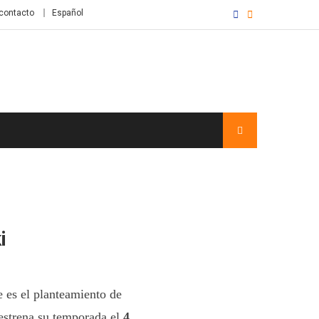
contacto
Español
i
 es el planteamiento de
estrena su temporada el
4