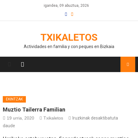
igandea, 09 abuztua, 2026
TXIKALETOS
Actividades en familia y con peques en Bizkaia
EKINTZAK
Muztio Tailerra Familian
19 urria, 2020
Txikaletos
Iruzkinak desaktibatuta
daude