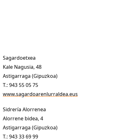
Sagardoetxea
Kale Nagusia, 48
Astigarraga (Gipuzkoa)
T.: 943 55 05 75
www.sagardoarenlurraldea.eus
Sidrería Alorrenea
Alorrene bidea, 4
Astigarraga (Gipuzkoa)
T.: 943 33 69 99