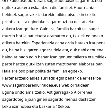
Urrikoko asteburuetan, Sagardoetxeak sagar muztioa
egiteko aukera eskaintzen die familiei. Haur nahiz
helduek sagarrak kizkiarekin bildu, pisoiekin txikitu,
prentsatu eta egindako sagar muztioa dastatzeko
aukera izango dute. Gainera, familia bakoitzak sagar
muztio botila bat etxera eramaten du, txikiek egindako
etiketa batekin. Esperientzia osoa ordu bateko iraupena
du, baina bizi garen egoera dela eta, guk nahi genuena
baino arinago egin behar izan genuen tailerra eta txikiek
parte hartze gutxi izan zuten muztioaren elaborazioan.
Hala ere oso plan polita da familian egiteko.
Partehartzeko aldez aurretik egin behar da erreserba
www.sagardoarenlurraldea.eus
web orrialdean.
Eguna ondo amaitzeko, Astigarragako Alorrenea
sagardotegia joan ginen sagardo menua dastatzen.
Leku ezinhobea eta bazkaria 10ekoa.