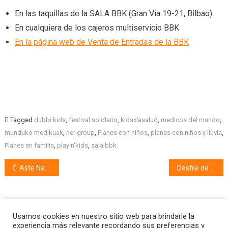
En las taquillas de la SALA BBK (Gran Vía 19-21, Bilbao)
En cualquiera de los cajeros multiservicio BBK
En la página web de Venta de Entradas de la BBK
Tagged
dubbi kids
,
festival solidario
,
kidsxlasalud
,
medicos del mundo
,
munduko medikuak
,
ner group
,
Planes con niños
,
planes con niños y lluvia
,
Planes en familia
,
play'n'kids
,
sala bbk
Aste Nagusia en familia
Desfile de moda infantil en Miribilla
Deja una respuesta
Usamos cookies en nuestro sitio web para brindarle la
experiencia más relevante recordando sus preferencias y