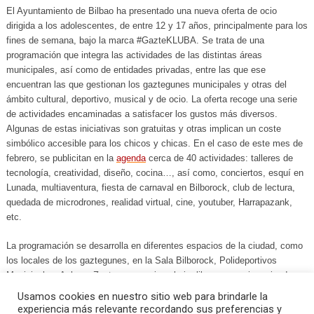
El Ayuntamiento de Bilbao ha presentado una nueva oferta de ocio
dirigida a los adolescentes, de entre 12 y 17 años, principalmente para los
fines de semana, bajo la marca
#GazteKLUBA
. Se trata de una
programación que integra las actividades de las distintas áreas
municipales, así como de entidades privadas, entre las que ese
encuentran las que gestionan los
gaztegunes
municipales y otras del
ámbito cultural, deportivo, musical y de ocio.
La oferta recoge una serie
de actividades encaminadas a satisfacer los gustos más diversos.
Algunas de estas iniciativas son gratuitas y otras implican un coste
simbólico accesible para los chicos y chicas. En el caso de este mes de
febrero, se publicitan en la
agenda
cerca de 40 actividades: talleres de
tecnología, creatividad, diseño, cocina…, así como, conciertos, esquí en
Lunada, multiaventura, fiesta de carnaval en Bilborock, club de lectura,
quedada de microdrones, realidad virtual, cine, youtuber, Harrapazank,
etc.
La programación se desarrolla en diferentes espacios de la ciudad, como
los locales de los gaztegunes, en la Sala Bilborock, Polideportivos
Municipales, Azkuna Zentroa, espacios al aire libre y espacios privados,
como Lasergune, Harrobia, y Zirkozaurre, entre otros.
Usamos cookies en nuestro sitio web para brindarle la
experiencia más relevante recordando sus preferencias y