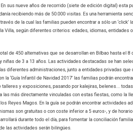
. En sus nueve años de recorrido (siete de edición digital) esta p
danía recibiendo más de 50.000 visitas. Es una herramienta sencil
través de la cual las familias pueden encontrar a sólo un ‘click’
la Villa, según diferentes criterios: edades, idiomas, entidades 
 total de 450 alternativas que se desarrollan en Bilbao hasta el 8 
s y niñas de 3 a 13 años. Las actividades destacadas se han sele
as diferentes administraciones, junto a entidades privadas que 
n la ‘
Guía Infantil de Navidad 2017
’ las familias podrán encontra
talleres y exposiciones, pasando por kalejiras, belenes…. todas 
sta las más directamente vinculadas con estas fiestas, como la l
 los Reyes Magos. En la guía se podrán encontrar actividades a
mismas son gratuitas o con coste inferior a 5 euros-, y de horar
rrollará durante todo el día
, para fomentar la conciliación familia
de las actividades serán bilingües
.