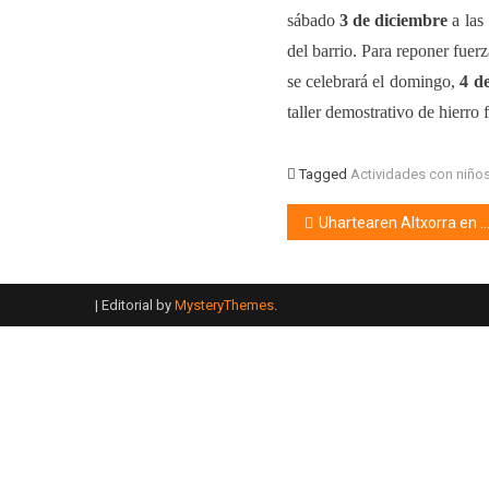
sábado
3 de diciembre
a las
del barrio. Para reponer fuer
se celebrará e
l
domingo,
4 d
taller demostrativo de hierro
Tagged
Actividades con niño
Uhartearen Altxorra en Azkuna Zentroa
|
Editorial by
MysteryThemes
.