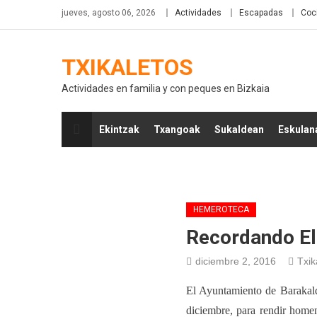
jueves, agosto 06, 2026
Actividades
Escapadas
Coc
TXIKALETOS
Actividades en familia y con peques en Bizkaia
Ekintzak
Txangoak
Sukaldean
Eskulan
HEMEROTECA
Recordando El
diciembre 2, 2016
Txik
El Ayuntamiento de Barakald
diciembre,
para rendir homen