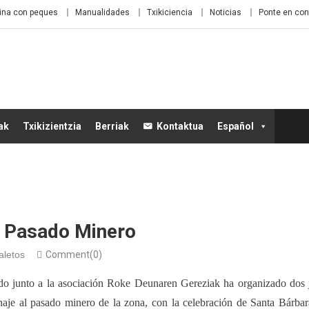
ina con peques
Manualidades
Txikiciencia
Noticias
Ponte en con
ak
Txikizientzia
Berriak
Kontaktua
Español
 Pasado Minero
aletos
Comment(0)
o junto a la asociación Roke Deunaren Gereziak ha organizado dos j
aje al pasado minero de la zona, con la celebración de Santa Bárbar