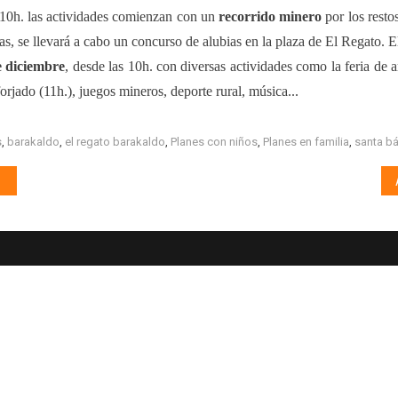
 10h.
las actividades comienzan con
un
recorrido minero
por los resto
zas, se llevará a cabo un concurso de alubias en la plaza de El Regato. 
e diciembre
, desde las 10
h
.
con diversas actividades como la feria de a
 forjado
(11h.), juegos mineros, deporte rural, música..
.
s
,
barakaldo
,
el regato barakaldo
,
Planes con niños
,
Planes en familia
,
santa bá