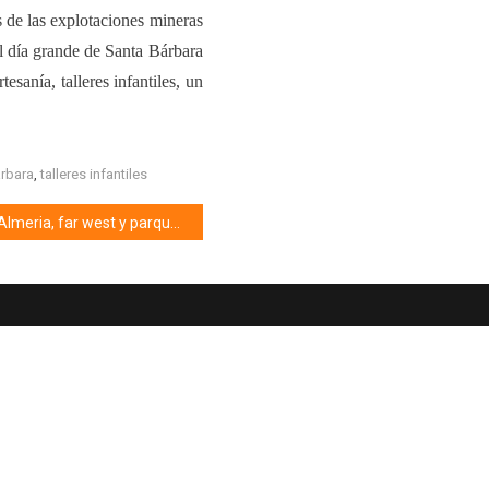
s de las explotaciones mineras
El día grande de Santa Bárbara
rtesanía,
talleres infantiles, un
rbara
,
talleres infantiles
Almeria, far west y parques para familias