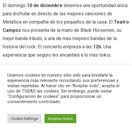
El domingo
10 de diciembre
tenemos una oportunidad única
para disfrutar en directo de las mejores canciones de
Metallica en compañía de los pequeños de la casa. El
Teatro
Campos
nos presenta de la mano de Black Horsemen, su
mejor banda tributo, a una de mas mejores bandas de la
historia del rock. El concierto empieza a las
12h.
Una
experiencia que seguro les encantará a lo más txikis.
Tagged
Actividades con niños
,
bizkaia con niños
,
black horsemen
,
Usamos cookies en nuestro sitio web para brindarle la
música con niños
,
Planes con niños
,
Planes en familia
,
rock en familia
,
experiencia más relevante recordando sus preferencias y
visitas repetidas. Al hacer clic en "Aceptar todo", acepta el
teatro campos
uso de TODAS las cookies. Sin embargo, puede visitar
"Configuración de cookies" para proporcionar un
Bizcocho y tarta casera
Este puente de visita a Lea Artibai
consentimiento controlado.
Cookie Settings
Aceptar todos
|
Editorial by
MysteryThemes
.