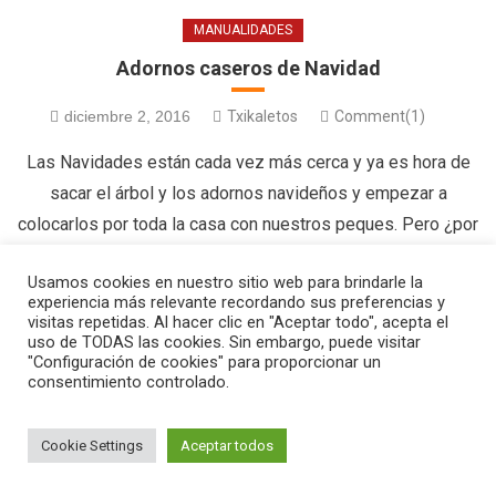
MANUALIDADES
Adornos caseros de Navidad
diciembre 2, 2016
Txikaletos
Comment(1)
Las Navidades están cada vez más cerca y ya es hora de
sacar el árbol y los adornos navideños y empezar a
colocarlos por toda la casa con nuestros peques. Pero ¿por
qué este año no nos proponemos hacer algo más original y
Usamos cookies en nuestro sitio web para brindarle la
utilizar las tardes de frío y lluvia para hacer manualidades con
experiencia más relevante recordando sus preferencias y
nuestros […]
visitas repetidas. Al hacer clic en "Aceptar todo", acepta el
uso de TODAS las cookies. Sin embargo, puede visitar
"Configuración de cookies" para proporcionar un
consentimiento controlado.
|
Editorial by
MysteryThemes
.
Cookie Settings
Aceptar todos