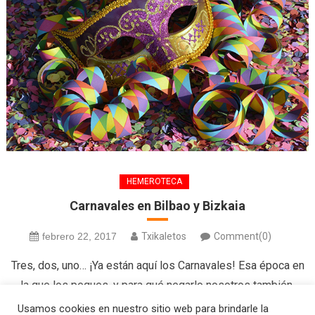
HEMEROTECA
Carnavales en Bilbao y Bizkaia
febrero 22, 2017
Txikaletos
Comment(0)
Tres, dos, uno… ¡Ya están aquí los Carnavales! Esa época en
la que los peques, y para qué negarlo nosotros también,
disfrutamos disfrazándonos y participando en todas las
Usamos cookies en nuestro sitio web para brindarle la