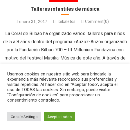
Talleres infantiles de música
enero 31, 2017
Txikaletos
Comment(0)
La Coral de Bilbao ha organizado varios talleres para niños
de 5 a 8 años dentro del programa «Auzoz-Auzo» organizado
por la Fundación Bilbao 700 – III Millenium Fundazioa con
motivo del festival Musika-Música de este año. A través de
la voz, el movimiento y los instrumentos de pequeña
Usamos cookies en nuestro sitio web para brindarle la
percusión, los niños se embarcarán en […]
experiencia más relevante recordando sus preferencias y
visitas repetidas. Al hacer clic en "Aceptar todo", acepta el
uso de TODAS las cookies. Sin embargo, puede visitar
"Configuración de cookies" para proporcionar un
consentimiento controlado.
|
Editorial by
MysteryThemes
.
Cookie Settings
Aceptar todos