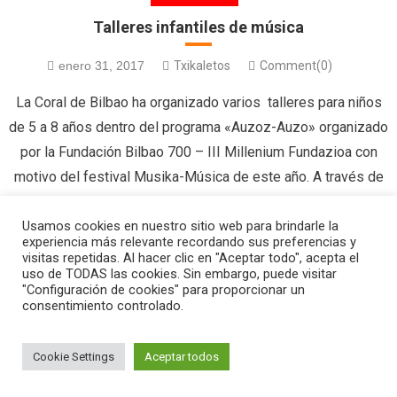
Talleres infantiles de música
enero 31, 2017
Txikaletos
Comment(0)
La Coral de Bilbao ha organizado varios talleres para niños
de 5 a 8 años dentro del programa «Auzoz-Auzo» organizado
por la Fundación Bilbao 700 – III Millenium Fundazioa con
motivo del festival Musika-Música de este año. A través de
la voz, el movimiento y los instrumentos de pequeña
Usamos cookies en nuestro sitio web para brindarle la
percusión, los niños se embarcarán en […]
experiencia más relevante recordando sus preferencias y
visitas repetidas. Al hacer clic en "Aceptar todo", acepta el
uso de TODAS las cookies. Sin embargo, puede visitar
"Configuración de cookies" para proporcionar un
consentimiento controlado.
|
Editorial by
MysteryThemes
.
Cookie Settings
Aceptar todos