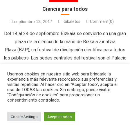
Ciencia para todos
septiembre 13, 2017
Txikaletos
Comment(0)
Del 14 al 24 de septiembre Bizkaia se convierte en una gran
plaza de la ciencia de la mano de Bizkaia Zientzia
Plaza (BZP), un festival de divulgación científica para todos
los públicos. Las sedes centrales del festival son el Palacio
Euskalduna y el Bizkaia Aretoa de la UPV/EHU,
aunque también se extiende a varios municipios del territorio
Usamos cookies en nuestro sitio web para brindarle la
experiencia más relevante recordando sus preferencias y
histórico. […]
visitas repetidas. Al hacer clic en "Aceptar todo", acepta el
uso de TODAS las cookies. Sin embargo, puede visitar
"Configuración de cookies" para proporcionar un
consentimiento controlado.
|
Editorial by
MysteryThemes
.
Cookie Settings
Aceptar todos