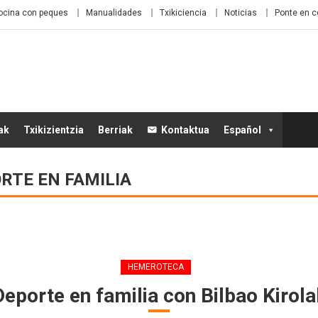
ocina con peques
Manualidades
Txikiciencia
Noticias
Ponte en c
ak
Txikizientzia
Berriak
Kontaktua
Español
RTE EN FAMILIA
HEMEROTECA
Deporte en familia con Bilbao Kirola