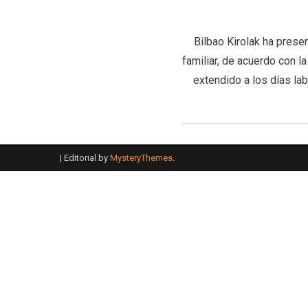
Bilbao Kirolak ha prese
familiar, de acuerdo con 
extendido a los días la
|
Editorial by
MysteryThemes
.