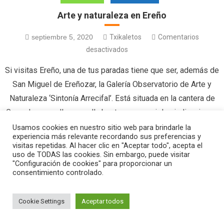
Arte y naturaleza en Ereño
septiembre 5, 2020
Txikaletos
Comentarios
desactivados
Si visitas Ereño, una de tus paradas tiene que ser, además de
San Miguel de Ereñozar, la Galería Observatorio de Arte y
Naturaleza ‘Sintonía Arrecifal’. Está situada en la cantera de
Geranda y para llegar a ella basta con seguir las indicaciones
‘Ereño Behatokia’ que salen desde el mismo pueblo. En este
Usamos cookies en nuestro sitio web para brindarle la
experiencia más relevante recordando sus preferencias y
espacio tan singular, […]
visitas repetidas. Al hacer clic en "Aceptar todo", acepta el
uso de TODAS las cookies. Sin embargo, puede visitar
"Configuración de cookies" para proporcionar un
consentimiento controlado.
|
Editorial by
MysteryThemes
.
Cookie Settings
Aceptar todos