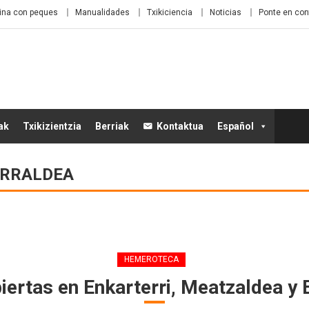
ina con peques
Manualidades
Txikiciencia
Noticias
Ponte en con
ak
Txikizientzia
Berriak
Kontaktua
Español
ERRALDEA
HEMEROTECA
iertas en Enkarterri, Meatzaldea y 