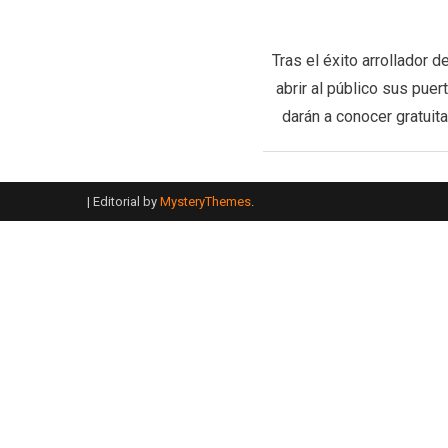
Tras el éxito arrollador 
abrir al público sus pue
darán a conocer gratuita
|
Editorial by
MysteryThemes
.