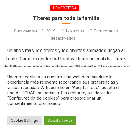
HEMEROTECA
Títeres para toda la familia
noviembre 15, 2019
Txikaletos
Comentarios
desactivados
Un años más, los títeres y los objetos animados llegan al
Teatro Campos dentro del Festival Internacional de Títeres
de Bilbao que este año celebra su 38 edición. El programa de
este año nos presenta nuevas propuestas artísticas
Usamos cookies en nuestro sitio web para brindarle la
experiencia más relevante recordando sus preferencias y
procedentes de diversos países del mundo con
visitas repetidas. Al hacer clic en "Aceptar todo", acepta el
espectáculos que van desde la tradición de las marionetas
uso de TODAS las cookies. Sin embargo, puede visitar
"Configuración de cookies" para proporcionar un
de […]
consentimiento controlado.
Cookie Settings
Aceptar todos
|
Editorial by
MysteryThemes
.