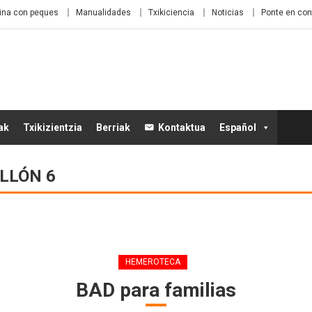
ina con peques
Manualidades
Txikiciencia
Noticias
Ponte en con
ak
Txikizientzia
Berriak
Kontaktua
Español
LLÓN 6
HEMEROTECA
BAD para familias