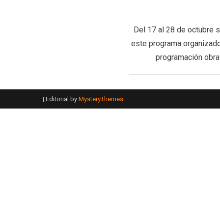
Del 17 al 28 de octubre 
este programa organizado
programación obras
|
Editorial by
MysteryThemes
.