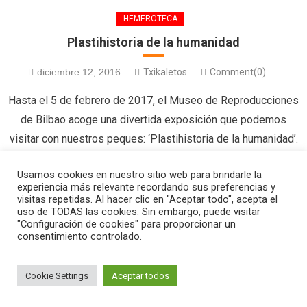
HEMEROTECA
Plastihistoria de la humanidad
diciembre 12, 2016
Txikaletos
Comment(0)
Hasta el 5 de febrero de 2017, el Museo de Reproducciones
de Bilbao acoge una divertida exposición que podemos
visitar con nuestros peques: ‘Plastihistoria de la humanidad’.
La muestra recoge auténticas obras de arte realizadas con
Usamos cookies en nuestro sitio web para brindarle la
plastilina que nos plantean un viaje a lo largo de la historia de
experiencia más relevante recordando sus preferencias y
la humanidad sin salir de Bilbao. […]
visitas repetidas. Al hacer clic en "Aceptar todo", acepta el
uso de TODAS las cookies. Sin embargo, puede visitar
"Configuración de cookies" para proporcionar un
consentimiento controlado.
|
Editorial by
MysteryThemes
.
Cookie Settings
Aceptar todos