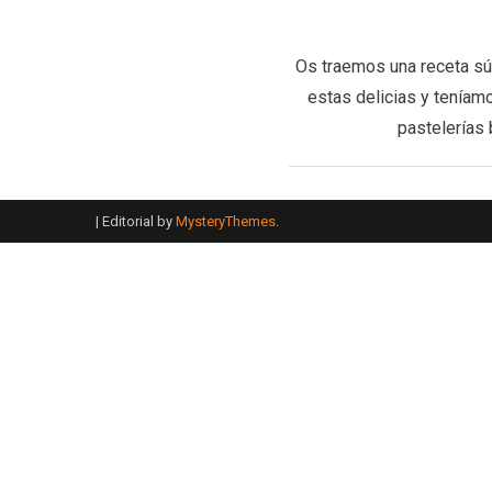
Os traemos una receta súp
estas delicias y teníam
pastelerías 
|
Editorial by
MysteryThemes
.