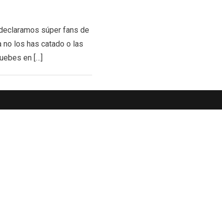
s declaramos súper fans de
 no los has catado o las
ruebes en […]