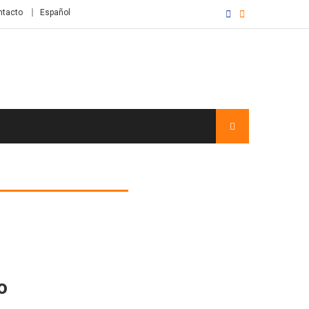
ntacto
Español
o