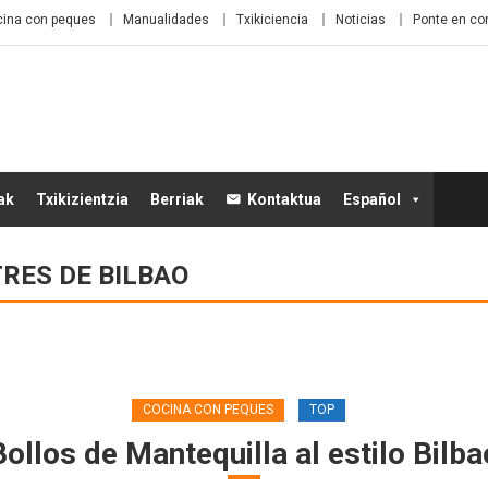
ina con peques
Manualidades
Txikiciencia
Noticias
Ponte en co
ak
Txikizientzia
Berriak
Kontaktua
Español
RES DE BILBAO
COCINA CON PEQUES
TOP
Bollos de Mantequilla al estilo Bilba