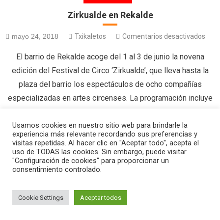
Zirkualde en Rekalde
mayo 24, 2018
Txikaletos
Comentarios desactivados
El barrio de Rekalde acoge del 1 al 3 de junio la novena
edición del Festival de Circo ‘Zirkualde’, que lleva hasta la
plaza del barrio los espectáculos de ocho compañías
especializadas en artes circenses. La programación incluye
espectáculos muy variados para todos los públicos que
combinan lo mejor del circo tradicional, con sus acrobacias,
Usamos cookies en nuestro sitio web para brindarle la
experiencia más relevante recordando sus preferencias y
[…]
visitas repetidas. Al hacer clic en "Aceptar todo", acepta el
uso de TODAS las cookies. Sin embargo, puede visitar
"Configuración de cookies" para proporcionar un
consentimiento controlado.
|
Editorial by
MysteryThemes
.
Cookie Settings
Aceptar todos