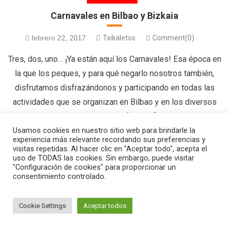
Carnavales en Bilbao y Bizkaia
febrero 22, 2017
Txikaletos
Comment(0)
Tres, dos, uno… ¡Ya están aquí los Carnavales! Esa época en
la que los peques, y para qué negarlo nosotros también,
disfrutamos disfrazándonos y participando en todas las
actividades que se organizan en Bilbao y en los diversos
municipios de Bizkaia. Aunque la fecha oficial de Carnavales
Usamos cookies en nuestro sitio web para brindarle la
es del 23 al 28 de febrero, ojo […]
experiencia más relevante recordando sus preferencias y
visitas repetidas. Al hacer clic en "Aceptar todo", acepta el
uso de TODAS las cookies. Sin embargo, puede visitar
"Configuración de cookies" para proporcionar un
consentimiento controlado.
|
Editorial by
MysteryThemes
.
Cookie Settings
Aceptar todos