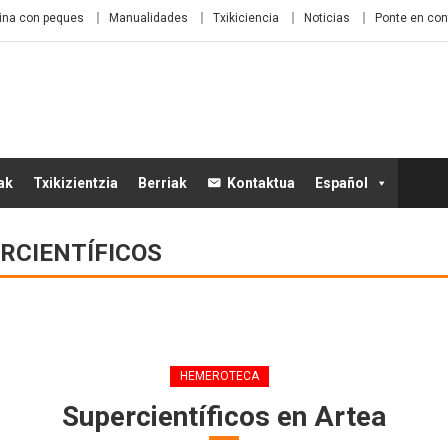
ina con peques
Manualidades
Txikiciencia
Noticias
Ponte en con
ak
Txikizientzia
Berriak
Kontaktua
Español
RCIENTÍFICOS
HEMEROTECA
Supercientíficos en Artea