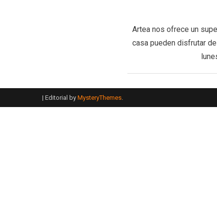
Artea nos ofrece un super
casa pueden disfrutar del
lune
|
Editorial by
MysteryThemes
.