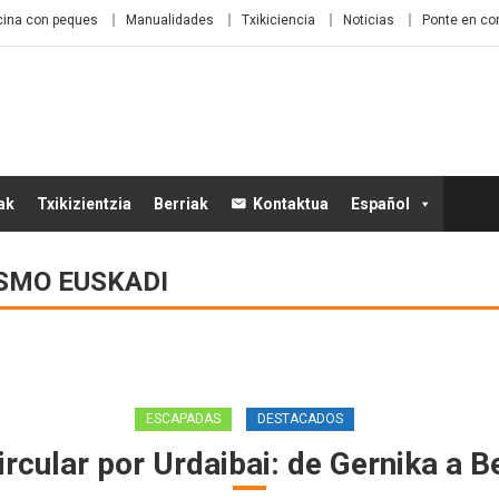
ina con peques
Manualidades
Txikiciencia
Noticias
Ponte en co
ak
Txikizientzia
Berriak
Kontaktua
Español
SMO EUSKADI
ESCAPADAS
DESTACADOS
ircular por Urdaibai: de Gernika a B