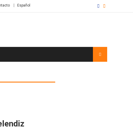
ntacto
Español
elendiz