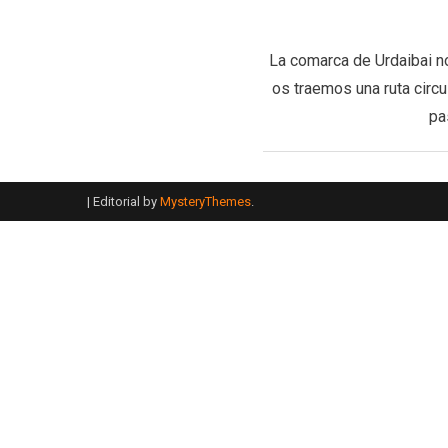
La comarca de Urdaibai no
os traemos una ruta circu
pa
|
Editorial by
MysteryThemes
.