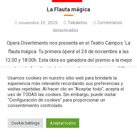
La Flauta mágica
noviembre 15, 2019
Txikaletos
Comentarios
desactivados
Opera Divertimento nos presenta en el Teatro Campos ‘La
flauta mágica. Tu primera ópera’ el 24 de noviembre a las
12.00 y 18.00h. Esta obra es ganadora del premio a la mejor
producción familiar de la temporada y es apta para niñ@s a
partir de 2 años. En ella nos cuentan la historia del Príncipe
Usamos cookies en nuestro sitio web para brindarle la
experiencia más relevante recordando sus preferencias y
[…]
visitas repetidas. Al hacer clic en "Aceptar todo", acepta el
uso de TODAS las cookies. Sin embargo, puede visitar
"Configuración de cookies" para proporcionar un
consentimiento controlado.
|
Editorial by
MysteryThemes
.
Cookie Settings
Aceptar todos