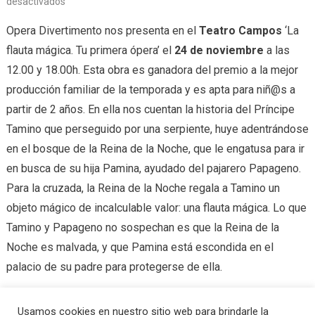
desactivados
Opera Divertimento nos presenta en el
Teatro Campos
‘La
flauta mágica. Tu primera ópera’ el
24 de noviembre
a las
12.00 y 18.00h. Esta obra es ganadora del premio a la mejor
producción familiar de la temporada y es apta para niñ@s a
partir de 2 años. En ella nos cuentan la historia del Príncipe
Tamino que perseguido por una serpiente, huye adentrándose
en el bosque de la Reina de la Noche, que le engatusa para ir
en busca de su hija Pamina, ayudado del pajarero Papageno.
Para la cruzada, la Reina de la Noche regala a Tamino un
objeto mágico de incalculable valor: una flauta mágica. Lo que
Tamino y Papageno no sospechan es que la Reina de la
Noche es malvada, y que Pamina está escondida en el
palacio de su padre para protegerse de ella.
Tagged
La flauta magica
,
ocio bilbao
,
Opera Divertimento
,
opera infantil
,
Usamos cookies en nuestro sitio web para brindarle la