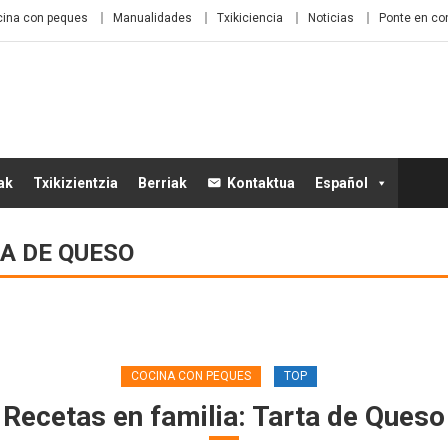
ina con peques
Manualidades
Txikiciencia
Noticias
Ponte en co
ak
Txikizientzia
Berriak
Kontaktua
Español
A DE QUESO
COCINA CON PEQUES
TOP
Recetas en familia: Tarta de Queso