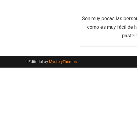
Son muy pocas las persona
como es muy fácil de h
pastel
|
Editorial by
MysteryThemes
.